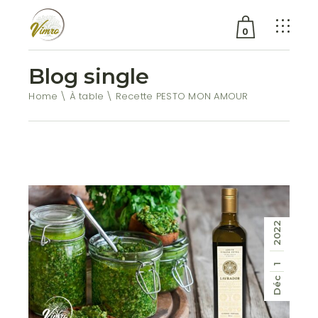
0
Blog single
Aucun produit dans le
chariot.
Home
À table
Recette PESTO MON AMOUR
2022
1
Déc