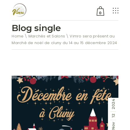
0
Blog single
Aucun produit dans le
Home
Marchés et Salons
Vimro sera présent au
chariot.
Marché de noël de cluny du 14 au 15 décembre 2024
2024
12
Nov